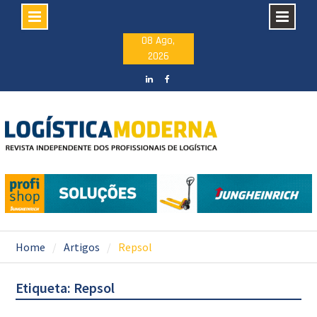
Skip
08 Ago,
2026
to
content
LinkedIN
facebook
Home
Artigos
Repsol
Etiqueta: Repsol