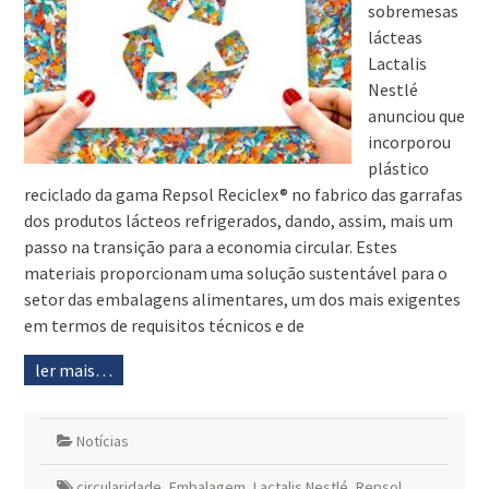
sobremesas
lácteas
Lactalis
Nestlé
anunciou que
incorporou
plástico
reciclado da gama Repsol Reciclex® no fabrico das garrafas
dos produtos lácteos refrigerados, dando, assim, mais um
passo na transição para a economia circular. Estes
materiais proporcionam uma solução sustentável para o
setor das embalagens alimentares, um dos mais exigentes
em termos de requisitos técnicos e de
ler mais…
Notícias
circularidade
,
Embalagem
,
Lactalis Nestlé
,
Repsol
,