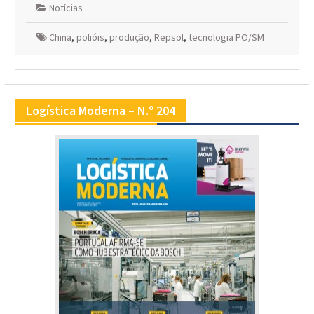
Notícias
China
,
polióis
,
produção
,
Repsol
,
tecnologia PO/SM
Logística Moderna – N.º 204