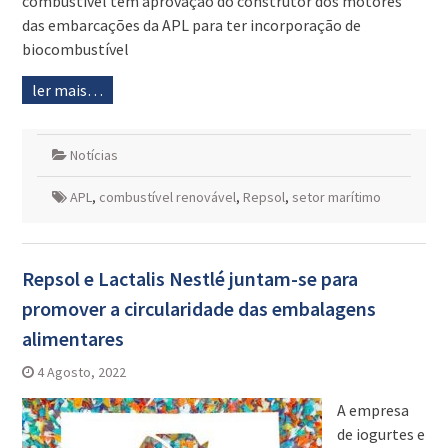
combustível tem aprovação do construtor dos motores
das embarcações da APL para ter incorporação de
biocombustível
ler mais…
Notícias
APL
,
combustível renovável
,
Repsol
,
setor marítimo
Repsol e Lactalis Nestlé juntam-se para
promover a circularidade das embalagens
alimentares
4 Agosto, 2022
A empresa
de iogurtes e