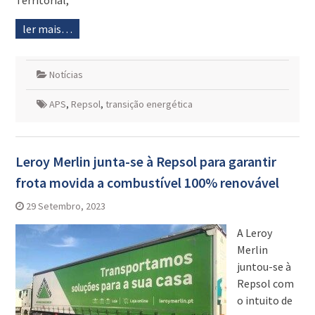
Territorial,
ler mais…
Notícias
APS
,
Repsol
,
transição energética
Leroy Merlin junta-se à Repsol para garantir
frota movida a combustível 100% renovável
29 Setembro, 2023
A Leroy
Merlin
juntou-se à
Repsol com
o intuito de