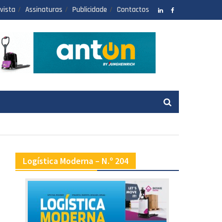
vista
Assinaturas
Publicidade
Contactos
LinkedIN
facebook
Logística Moderna – N.º 204