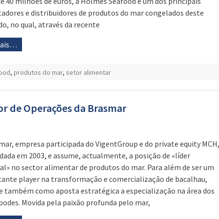
de 40 milhões de euros, a Holmes Seafood é um dos principais
adores e distribuidores de produtos do mar congelados deste
o, no qual, através da recente
mais…
ood
,
produtos do mar
,
setor alimentar
ctor de Operações da Brasmar
mar, empresa participada do VigentGroup e do private equity MCH
ndada em 2003, e assume, actualmente, a posição de «líder
al» no sector alimentar de produtos do mar. Para além de ser um
ante player na transformação e comercialização de bacalhau,
 também como aposta estratégica a especialização na área dos
podes. Movida pela paixão profunda pelo mar,