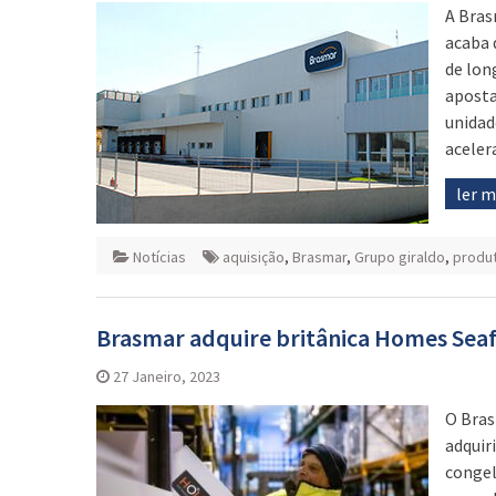
A Bras
acaba 
de lon
aposta
unidad
aceler
ler 
Notícias
aquisição
,
Brasmar
,
Grupo giraldo
,
produ
Brasmar adquire britânica Homes Sea
27 Janeiro, 2023
O Bras
adquir
congel