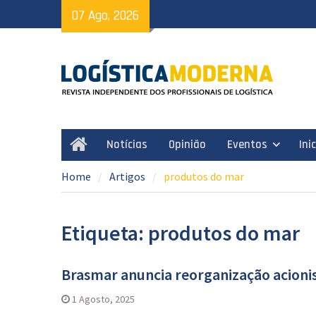
Skip
07 Ago, 2026
to
content
Notícias
Opinião
Eventos
Ini
Home
Home
Artigos
produtos do mar
Etiqueta: produtos do mar
Brasmar anuncia reorganização acionis
1 Agosto, 2025