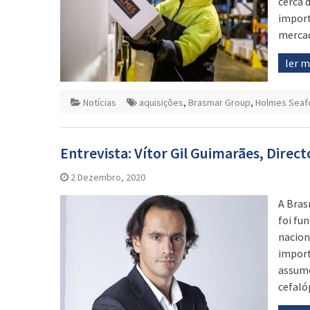
cerca 
import
mercad
ler 
Notícias
aquisições
,
Brasmar Group
,
Holmes Seaf
Entrevista: Vítor Gil Guimarães, Dire
2 Dezembro, 2020
A Bras
foi fu
nacion
import
assume
cefaló