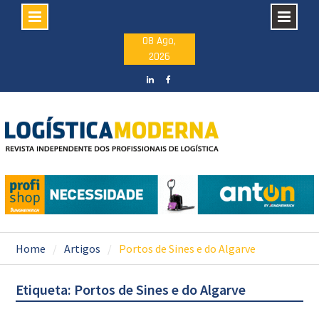
Skip
08 Ago,
2026
to
content
LinkedIN
facebook
Home
Artigos
Portos de Sines e do Algarve
Etiqueta: Portos de Sines e do Algarve