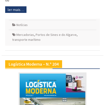
ou
ler mais…
Notícias
Mercadorias
,
Portos de Sines e do Algarve
,
transporte marítimo
Logística Moderna – N.º 204