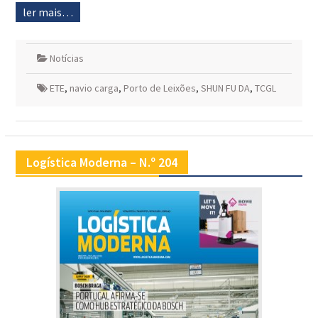
ler mais…
Notícias
ETE
,
navio carga
,
Porto de Leixões
,
SHUN FU DA
,
TCGL
Logística Moderna – N.º 204