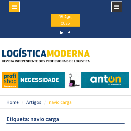
Skip
06 Ago,
2026
to
content
LinkedIN
facebook
Home
Artigos
navio carga
Etiqueta: navio carga