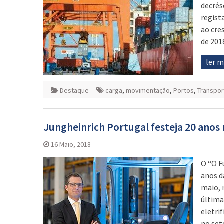
decrés
regist
ao cre
de 201
ler 
Destaque
carga
,
movimentação
,
Portos
,
Transpo
Jungheinrich Portugal festeja 20 ano
16 Maio, 2018
O “O F
anos d
maio, 
última
eletri
no set