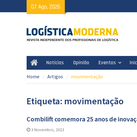
Skip
07 Ago, 2026
to
content
Notícias
Opinião
Eventos
Ini
Home
Home
Artigos
movimentação
Etiqueta: movimentação
Combilift comemora 25 anos de inova
3 Novembro, 2023