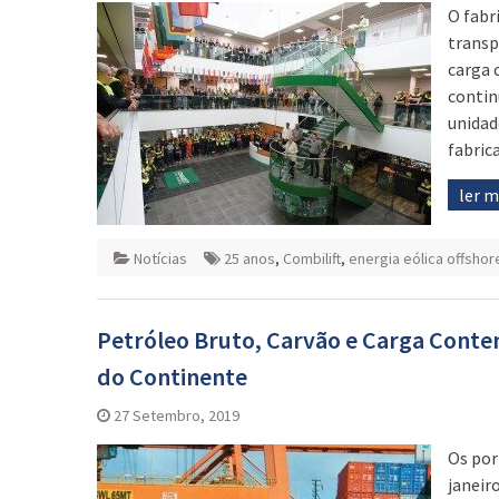
O fabr
transp
carga 
contin
unidad
fabric
ler 
Notícias
25 anos
,
Combilift
,
energia eólica offshor
Petróleo Bruto, Carvão e Carga Conte
do Continente
27 Setembro, 2019
Os por
janeir