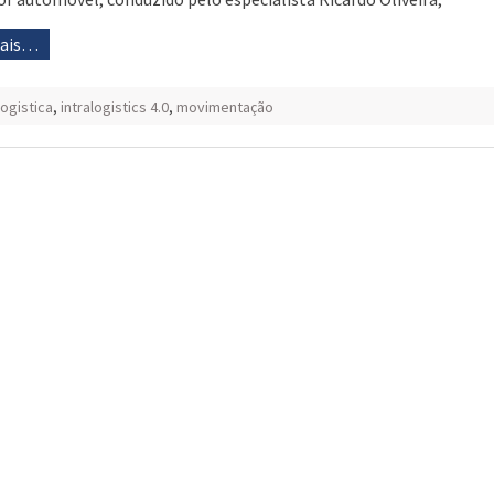
mais…
logistica
,
intralogistics 4.0
,
movimentação