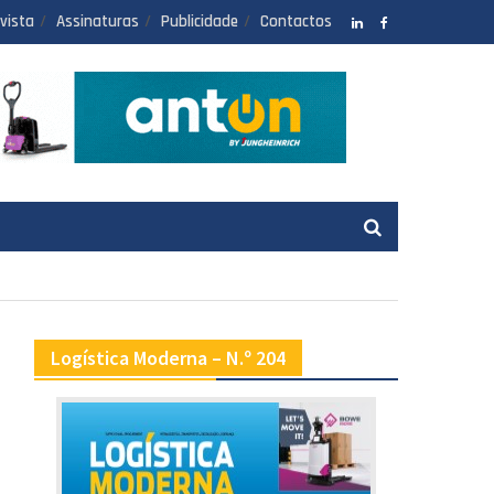
vista
Assinaturas
Publicidade
Contactos
LinkedIN
facebook
Logística Moderna – N.º 204