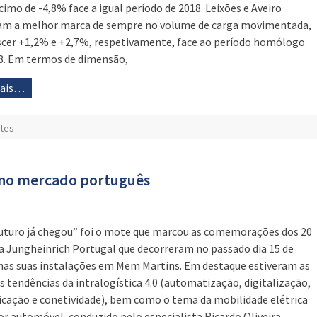
cimo de -4,8% face a igual período de 2018. Leixões e Aveiro
am a melhor marca de sempre no volume de carga movimentada,
scer +1,2% e +2,7%, respetivamente, face ao período homólogo
8. Em termos de dimensão,
mais…
rtes
s no mercado português
uturo já chegou” foi o mote que marcou as comemorações dos 20
a Jungheinrich Portugal que decorreram no passado dia 15 de
nas suas instalações em Mem Martins. Em destaque estiveram as
s tendências da intralogística 4.0 (automatização, digitalização,
ficação e conetividade), bem como o tema da mobilidade elétrica
or automóvel, conduzido pelo especialista Ricardo Oliveira,