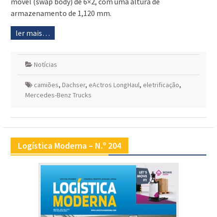
móvel (swap body) de 6×2, com uma altura de
armazenamento de 1,120 mm.
ler mais…
Notícias
camiões
,
Dachser
,
eActros LongHaul
,
eletrificação
,
Mercedes-Benz Trucks
Logística Moderna – N.º 204