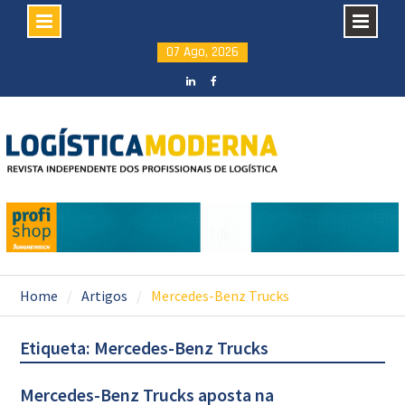
Skip
07 Ago, 2026
to
content
LinkedIN
facebook
Home
Artigos
Mercedes-Benz Trucks
Etiqueta: Mercedes-Benz Trucks
Mercedes-Benz Trucks aposta na