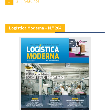
1
2
Seguinte
de
artigos
Logística Moderna – N.º 204