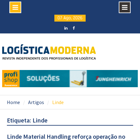
Skip
07 Ago, 2026
to
content
LinkedIN
facebook
Home
Artigos
Linde
Etiqueta: Linde
Linde Material Handling reforça operação no