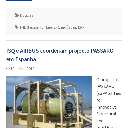
Notícias
F4E (Fusion for Energy)
,
indústria
,
ISQ
ISQ e AIRBUS coordenam projecto PASSARO
em Espanha
18 Julho, 2018
O projecto
PASSARO
(caPAbilities
for
innovative
Structural
and
functional