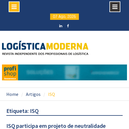
Skip
07 Ago, 2026
to
content
LinkedIN
facebook
Home
Artigos
ISQ
Etiqueta: ISQ
ISQ participa em projeto de neutralidade