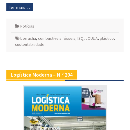
ler mais…
Notícias
borracha
,
combustíveis fósseis
,
ISQ
,
JOULIA
,
plástico
,
sustentabilidade
Logística Moderna – N.º 204