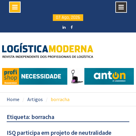
Skip
07 Ago, 2026
to
content
LinkedIN
facebook
Home
Artigos
borracha
Etiqueta: borracha
ISQ participa em projeto de neutralidade