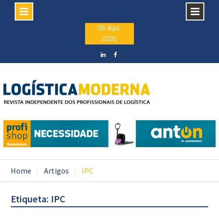
Skip
06 Ago,
2026
to
content
LinkedIN
facebook
Home
Artigos
IPC
Etiqueta: IPC