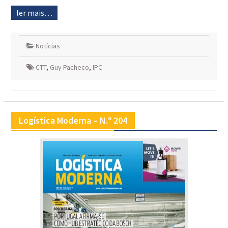
ler mais…
Notícias
CTT
,
Guy Pacheco
,
IPC
Logística Moderna – N.º 204