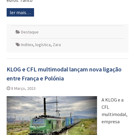
euros. Tanto
ler mais…
Destaque
Inditex
,
logística
,
Zara
KLOG e CFL multimodal lançam nova ligação
entre França e Polónia
8 Março, 2023
A KLOG e a
CFL
multimodal,
empresa