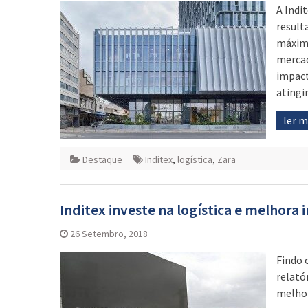
A Indi
result
máximo
merca
impact
atingi
ler 
Destaque
Inditex
,
logística
,
Zara
Inditex investe na logística e melhora i
26 Setembro, 2018
Findo 
relató
melhor