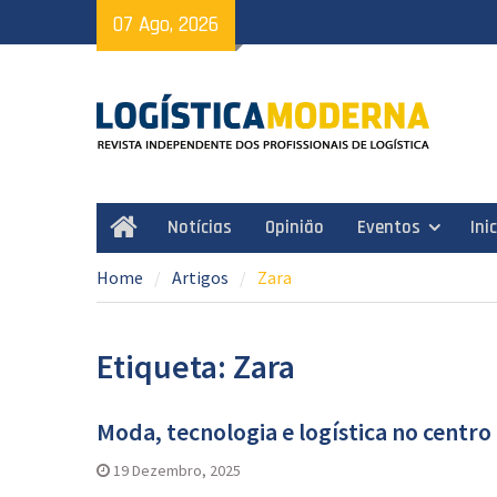
Skip
07 Ago, 2026
to
content
Notícias
Opinião
Eventos
Ini
Home
Home
Artigos
Zara
Etiqueta: Zara
Moda, tecnologia e logística no centr
19 Dezembro, 2025