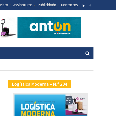
vista
Assinaturas
Publicidade
Contactos
LinkedIN
facebook
Logística Moderna – N.º 204