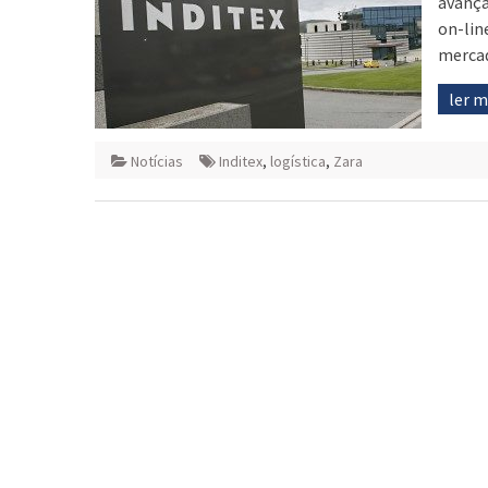
avança
on-lin
merca
ler 
Notícias
Inditex
,
logística
,
Zara