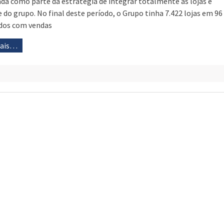
da como parte da estratégia de integrar totalmente as lojas e
e do grupo. No final deste período, o Grupo tinha 7.422 lojas em 96
dos com vendas
mais…