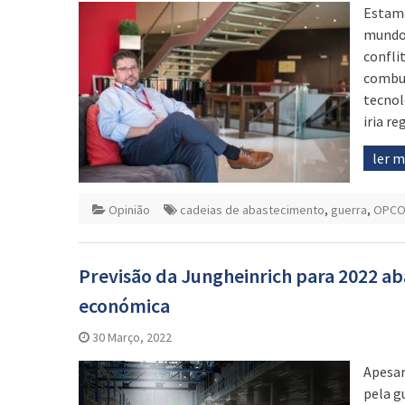
Estamo
mundo.
confli
combus
tecnol
iria r
ler 
Opinião
cadeias de abastecimento
,
guerra
,
OPC
Previsão da Jungheinrich para 2022 ab
económica
30 Março, 2022
Apesar
pela g