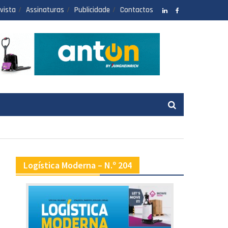
vista
Assinaturas
Publicidade
Contactos
LinkedIN
facebook
Logística Moderna – N.º 204