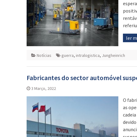
espera
positi
rentáv
referiu
ler 
Notícias
guerra
,
intralogistica
,
Jungheinrich
Fabricantes do sector automóvel sus
3 Março, 2022
O fabr
as ope
cadeia
devido
anunci
suspen