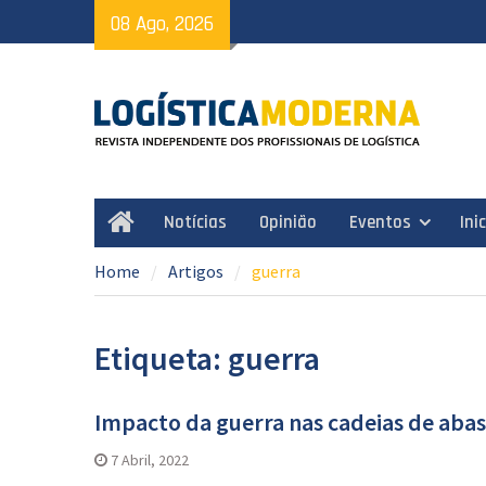
Skip
08 Ago, 2026
to
content
Notícias
Opinião
Eventos
Ini
Home
Home
Artigos
guerra
Etiqueta: guerra
Impacto da guerra nas cadeias de aba
7 Abril, 2022