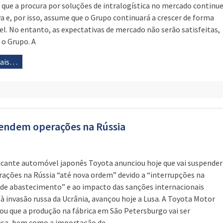
 que a procura por soluções de intralogística no mercado continu
va e, por isso, assume que o Grupo continuará a crescer de forma
el. No entanto, as expectativas de mercado não serão satisfeitas,
 o Grupo. A
mais…
pendem operações na Rússia
icante automóvel japonês Toyota anunciou hoje que vai suspender
rações na Rússia “até nova ordem” devido a “interrupções na
 de abastecimento” e ao impacto das sanções internacionais
 à invasão russa da Ucrânia, avançou hoje a Lusa. A Toyota Motor
ou que a produção na fábrica em São Petersburgo vai ser
sa, bem como a importação de