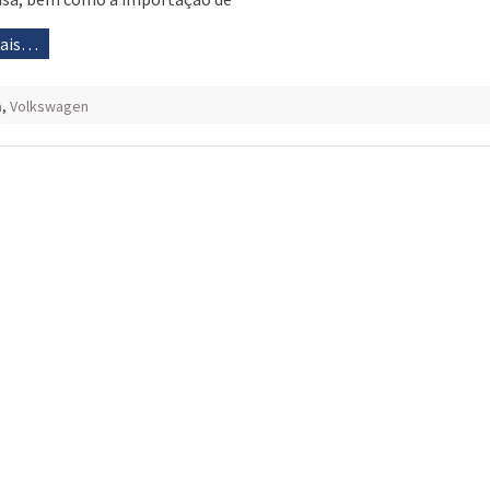
mais…
a
,
Volkswagen