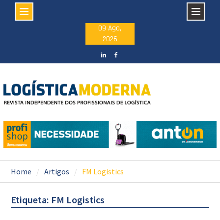
Skip
09 Ago,
2026
to
content
LinkedIN
facebook
Home
Artigos
FM Logistics
Etiqueta: FM Logistics