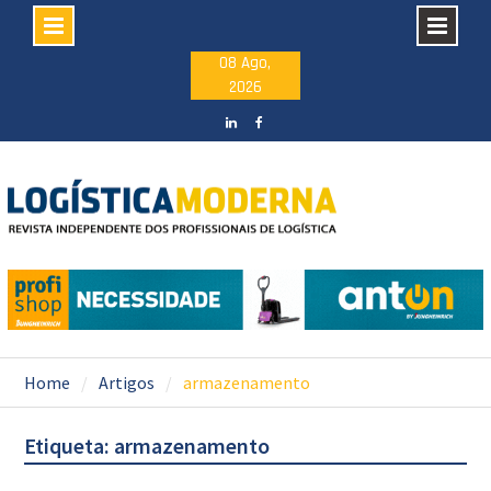
Skip
08 Ago,
2026
to
content
LinkedIN
facebook
Home
Artigos
armazenamento
Etiqueta: armazenamento