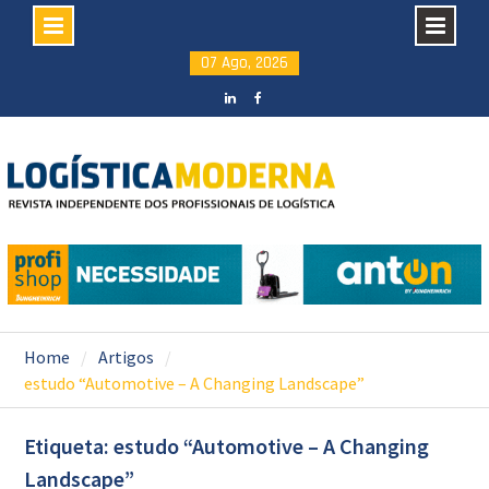
Skip
07 Ago, 2026
to
content
LinkedIN
facebook
Home
Artigos
estudo “Automotive – A Changing Landscape”
Etiqueta: estudo “Automotive – A Changing
Landscape”