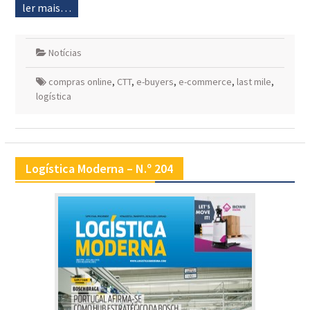
ler mais…
Notícias
compras online
,
CTT
,
e-buyers
,
e-commerce
,
last mile
,
logística
Logística Moderna – N.º 204