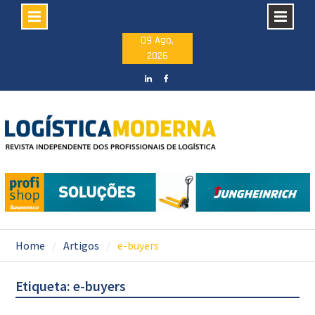
Skip
09 Ago,
2026
to
content
LinkedIN
facebook
Home
Artigos
e-buyers
Etiqueta: e-buyers