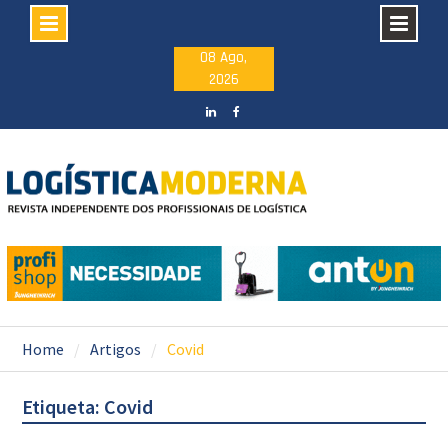
Skip
08 Ago,
2026
to
content
LinkedIN
facebook
Home
Artigos
Covid
Etiqueta: Covid