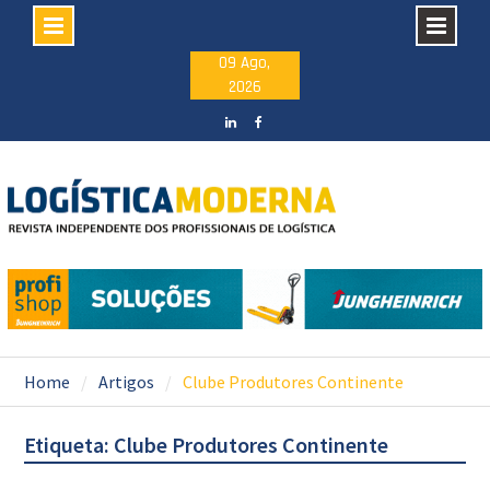
Skip
09 Ago,
2026
to
content
LinkedIN
facebook
Home
Artigos
Clube Produtores Continente
Etiqueta: Clube Produtores Continente