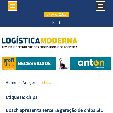
Skip
07 Ago, 2026
to
content
LinkedIN
facebook
Home
Artigos
chips
Etiqueta: chips
Bosch apresenta terceira geração de chips SiC