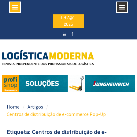
Skip
09 Ago,
2026
to
content
LinkedIN
facebook
Home
Artigos
Centros de distribuição de e-commerce Pop-Up
Etiqueta: Centros de distribuição de e-