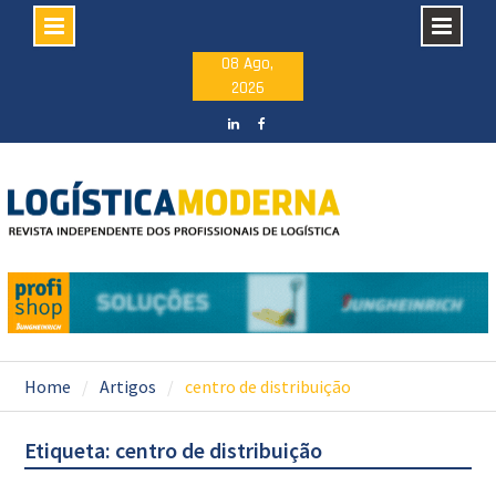
Skip
08 Ago,
2026
to
content
LinkedIN
facebook
Home
Artigos
centro de distribuição
Etiqueta: centro de distribuição