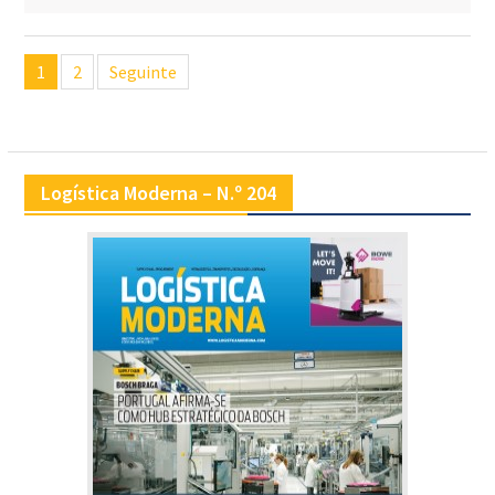
Navegação
1
2
Seguinte
de
artigos
Logística Moderna – N.º 204