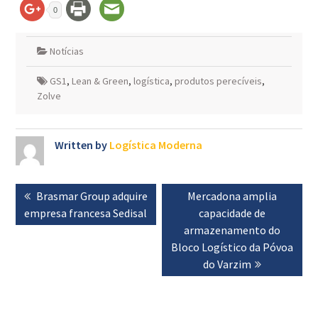
0
Notícias
GS1
,
Lean & Green
,
logística
,
produtos perecíveis
,
Zolve
Written by
Logística Moderna
Navegação
Previous
Brasmar Group adquire
Next
Mercadona amplia
de
empresa francesa Sedisal
post:
post:
capacidade de
artigos
armazenamento do
Bloco Logístico da Póvoa
do Varzim