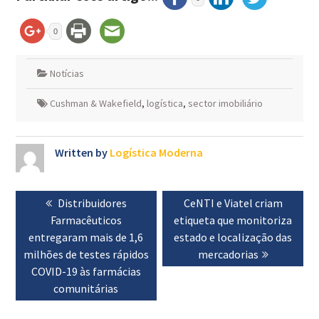
0
Notícias
Cushman & Wakefield
,
logística
,
sector imobiliário
Written by
Logística Moderna
Navegação
Previous
Distribuidores
Next
CeNTI e Viatel criam
de
Farmacêuticos
post:
etiqueta que monitoriza
post:
artigos
entregaram mais de 1,6
estado e localização das
milhões de testes rápidos
mercadorias
COVID-19 às farmácias
comunitárias