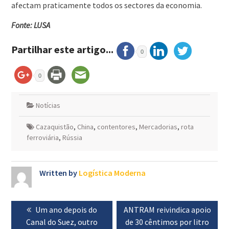
afectam praticamente todos os sectores da economia.
Fonte: LUSA
Partilhar este artigo...
0
0
Notícias
Cazaquistão
,
China
,
contentores
,
Mercadorias
,
rota
ferroviária
,
Rússia
Written by
Logística Moderna
Navegação
Previous
Um ano depois do
Next
ANTRAM reivindica apoio
de
Canal do Suez, outro
post:
post:
de 30 cêntimos por litro
artigos