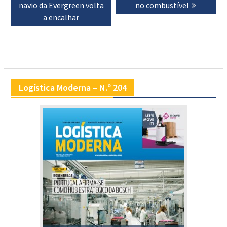
navio da Evergreen volta
no combustível
a encalhar
Logística Moderna – N.º 204