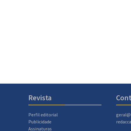
Revista
Cont
Perfil editorial
geral@
Publicidade
redacc
Assinaturas