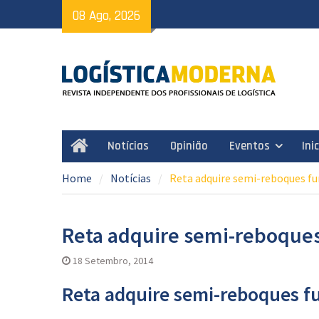
Skip
08 Ago, 2026
to
content
Notícias
Opinião
Eventos
Ini
Home
Home
Notícias
Reta adquire semi-reboques fu
Reta adquire semi-reboques
18 Setembro, 2014
Reta adquire semi-reboques f