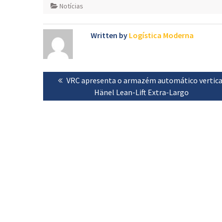
Notícias
Written by
Logística Moderna
Navegação
Previous
VRC apresenta o armazém automático vertica
de
post:
Hänel Lean-Lift Extra-Largo
artigos