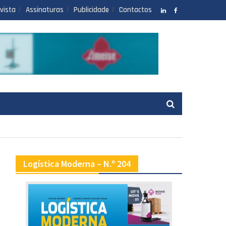
vista
Assinaturas
Publicidade
Contactos
LinkedIN
facebook
Logística Moderna – N.º 204