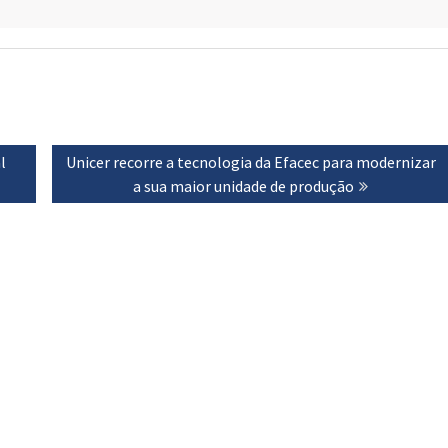
l
Next
Unicer recorre a tecnologia da Efacec para modernizar
post:
a sua maior unidade de produção