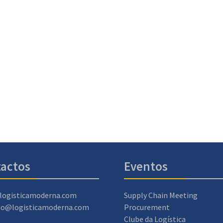
actos
Eventos
logisticamoderna.com
Supply Chain Meeting
ao@logisticamoderna.com
Procurement
Clube da Logística