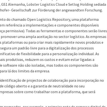
, GS1 Alemanha, Lobster Logistics Cloud e Setlog Holding sediada
fer- Gesellschaft zur Förderung der angewandten Forschung.
ento do chamado Open Logistics Repository, uma plataforma
azem referência a implementações e componentes disponíveis
nça permissiva). Todas as ferramentas e componentes serão livres
de promover uma ampla aceitação no sector logístico. As empresas
uas plataformas ou para criar mais rapidamente novos produtos e
egura um padrão livre para a digitalização dos processos
icativo de flexibilidade para a personalização individual. As
is produtivas, reduzem os custos e evitam estar ligadas a
 de software não são isoladas, mas todos os componentes são
 para lá dos limites da empresa.
identificação de projectos de colaboração para incorporação no
de código aberto e a garantia de neutralidade no seu
empresas sobre como trabalhar com a plataforma, que será
am nomeados, por exemplo, a primeira nota de remessa digital de