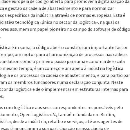
dade europeia de código aberto para promover a digitalização da
ica e gestão da cadeia de abastecimento e para normalizar
sos específicos da indústria através de normas europeias. Esta é
iciativa tecnológica «única no sector da logística», na qual os
ores assumem um papel pioneiro no campo do software de códig
.
ística. Em suma, o código aberto constitui um importante factor
o tempo, um motor para a harmonização de processos nas cadeias
Foundation como o primeiro passo para uma economia de escala
o mesmo tempo, é um começo e um apelo à indústria logística
ologia e os processos da cadeia de abastecimento, e para participar
eram os membros fundadores numa declaração conjunta. Neste
tor da logística e de o implementar em estruturas internas para
s.
das com logística e aos seus correspondentes responsáveis pelo
ciamento, Open Logistics e.V., também fundada em Berlim,
tica, desde a indústria, retalho e serviços, até aos agentes de
sas já anunciaram a sua participação na associação de