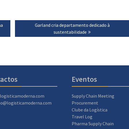
na
Next
Garland cria departamento dedicado à
post:
sustentabilidade
actos
Eventos
logisticamoderna.com
Supply Chain Meeting
ao@logisticamoderna.com
Procurement
Clube da Logística
Travel Log
Pharma Supply Chain