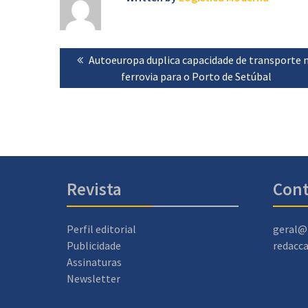
Navegação
Previous
Autoeuropa duplica capacidade de transporte 
de
post:
ferrovia para o Porto de Setúbal
artigos
Revista
Cont
Perfil editorial
geral@
Publicidade
redacc
Assinaturas
Newsletter