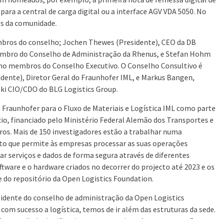
a a central de carga digital ou a interface AGV VDA 5050. No
os da comunidade.
bros do conselho; Jochen Thewes (Presidente), CEO da DB
membro do Conselho de Administração da Rhenus, e Stefan Hohm
omo membros do Conselho Executivo. O Conselho Consultivo é
ente), Diretor Geral do Fraunhofer IML, e Markus Bangen,
ki CIO/CDO do BLG Logistics Group.
o Fraunhofer para o Fluxo de Materiais e Logística IML como parte
io, financiado pelo Ministério Federal Alemão dos Transportes e
ros. Mais de 150 investigadores estão a trabalhar numa
rto que permite às empresas processar as suas operações
ar serviços e dados de forma segura através de diferentes
tware e o hardware criados no decorrer do projecto até 2023 e os
 do repositório da Open Logistics Foundation.
sidente do conselho de administração da Open Logistics
com sucesso a logística, temos de ir além das estruturas da sede.