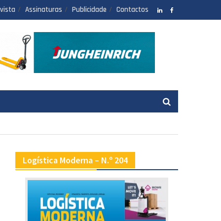
vista
Assinaturas
Publicidade
Contactos
LinkedIN
facebook
Logística Moderna – N.º 204