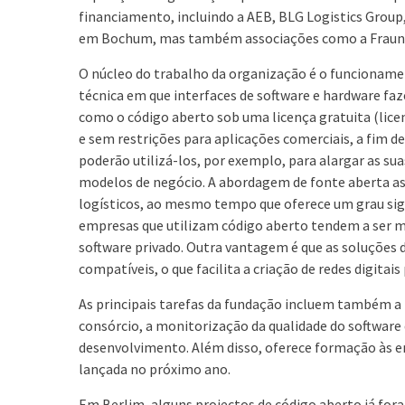
financiamento, incluindo a AEB, BLG Logistics Group
em Bochum, mas também associações como a Fraunho
O núcleo do trabalho da organização é o funcionam
técnica em que interfaces de software e hardware f
como o código aberto sob uma licença gratuita (lice
e sem restrições para aplicações comerciais, a fim 
poderão utilizá-los, por exemplo, para alargar as s
modelos de negócio. A abordagem de fonte aberta ass
logísticos, ao mesmo tempo que oferece um grau signif
empresas que utilizam código aberto tendem a ser ma
software privado. Outra vantagem é que as soluções
compatíveis, o que facilita a criação de redes digitais
As principais tarefas da fundação incluem também a 
consórcio, a monitorização da qualidade do software 
desenvolvimento. Além disso, oferece formação às 
lançada no próximo ano.
Em Berlim, alguns projectos de código aberto já for