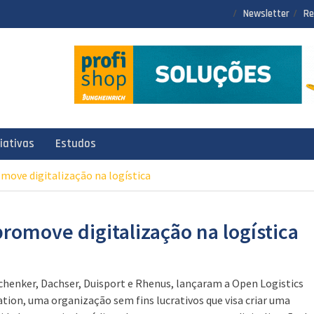
Newsletter
Re
ciativas
Estudos
move digitalização na logística
romove digitalização na logística
chenker, Dachser, Duisport e Rhenus, lançaram a Open Logistics
tion, uma organização sem fins lucrativos que visa criar uma