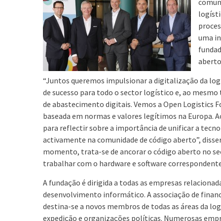
comuni
logíst
proces
uma in
fundad
aberto
“Juntos queremos impulsionar a digitalização da log
de sucesso para todo o sector logístico e, ao mesm
de abastecimento digitais. Vemos a Open Logistics 
baseada em normas e valores legítimos na Europa. A
para reflectir sobre a importância de unificar a tecn
activamente na comunidade de código aberto”, diss
momento, trata-se de ancorar o código aberto no sec
trabalhar com o hardware e software correspondente
A fundação é dirigida a todas as empresas relaciona
desenvolvimento informático. A associação de finan
destina-se a novos membros de todas as áreas da logís
expedição e organizações políticas. Numerosas empre