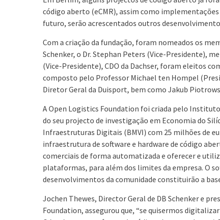
código aberto (eCMR), assim como implementações par
futuro, serão acrescentados outros desenvolviment
Com a criação da fundação, foram nomeados os mem
Schenker, o Dr. Stephan Peters (Vice-Presidente), 
(Vice-Presidente), CDO da Dachser, foram eleitos c
composto pelo Professor Michael ten Hompel (Presid
Diretor Geral da Duisport, bem como Jakub Piotrows
A Open Logistics Foundation foi criada pelo Institut
do seu projecto de investigação em Economia do Silíc
Infraestruturas Digitais (BMVI) com 25 milhões de eu
infraestrutura de software e hardware de código abe
comerciais de forma automatizada e oferecer e utiliz
plataformas, para além dos limites da empresa. O sof
desenvolvimentos da comunidade constituirão a base
Jochen Thewes, Director Geral de DB Schenker e pre
Foundation, assegurou que, “se quisermos digitalizar 