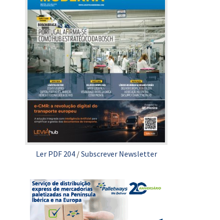
o
Ler PDF 204
/
Subscrever Newsletter