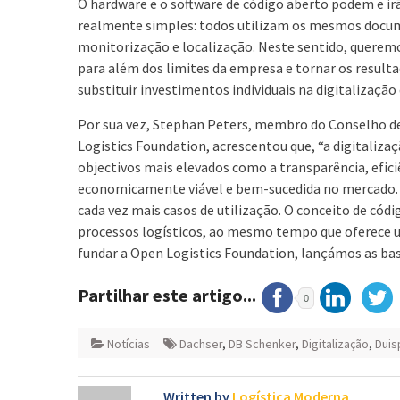
O hardware e o software de código aberto podem e irã
realmente simples: todos utilizam os mesmos docu
monitorização e localização. Neste sentido, querem
para além dos limites da empresa e tornar os resulta
substituir investimentos individuais na digitalizaçã
Por sua vez, Stephan Peters, membro do Conselho de
Logistics Foundation, acrescentou que, “a digitalizaç
objectivos mais elevados como a transparência, efici
economicamente viável e bem-sucedida no mercado.
cada vez mais casos de utilização. O conceito de códi
processos logísticos, ao mesmo tempo que oferece um
fundar a Open Logistics Foundation, lançámos as base
Partilhar este artigo...
0
Notícias
Dachser
,
DB Schenker
,
Digitalização
,
Duis
Written by
Logística Moderna