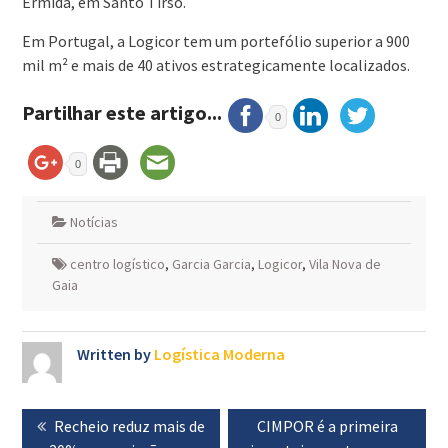
Ermida, em Santo Tirso.
Em Portugal, a Logicor tem um portefólio superior a 900
mil m² e mais de 40 ativos estrategicamente localizados.
Partilhar este artigo...
0
0
Notícias
centro logístico
,
Garcia Garcia
,
Logicor
,
Vila Nova de
Gaia
Written by
Logística Moderna
Navegação
Previous
Recheio reduz mais de
Next
CIMPOR é a primeira
de