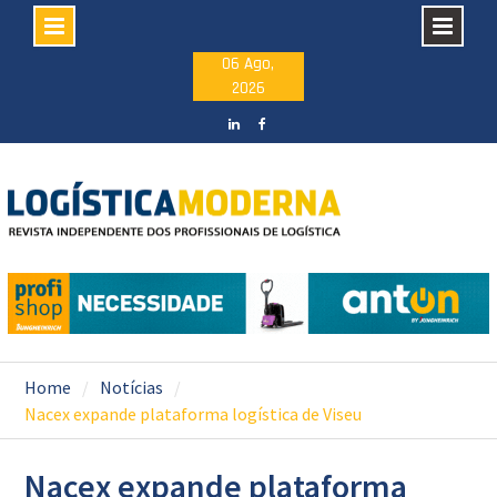
Skip
06 Ago,
2026
to
content
LinkedIN
facebook
Home
Notícias
Nacex expande plataforma logística de Viseu
Nacex expande plataforma