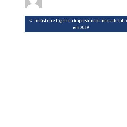
Navegação
Previous
Indústria e logística impulsionam mercado labo
de
post:
em 2019
artigos