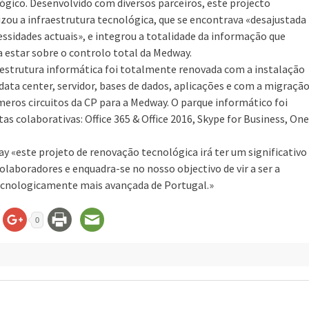
ógico. Desenvolvido com diversos parceiros, este projecto
zou a infraestrutura tecnológica, que se encontrava «desajustada
essidades actuais», e integrou a totalidade da informação que
a estar sobre o controlo total da Medway.
aestrutura informática foi totalmente renovada com a instalação
data center, servidor, bases de dados, aplicações e com a migraçã
meros circuitos da CP para a Medway. O parque informático foi
 colaborativas: Office 365 & Office 2016, Skype for Business, One
 «este projeto de renovação tecnológica irá ter um significativo
laboradores e enquadra-se no nosso objectivo de vir a ser a
tecnologicamente mais avançada de Portugal.»
0