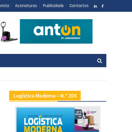
vista
Assinaturas
Publicidade
Contactos
LinkedIN
facebook
Logística Moderna – N.º 204