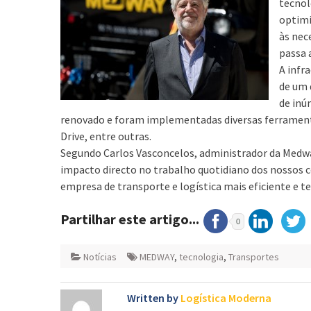
tecnol
optimi
às nec
passa 
A infr
de um 
de inú
renovado e foram implementadas diversas ferramentas
Drive, entre outras.
Segundo Carlos Vasconcelos, administrador da Medway
impacto directo no trabalho quotidiano dos nossos co
empresa de transporte e logística mais eficiente e 
Partilhar este artigo...
0
Notícias
MEDWAY
,
tecnologia
,
Transportes
Written by
Logística Moderna