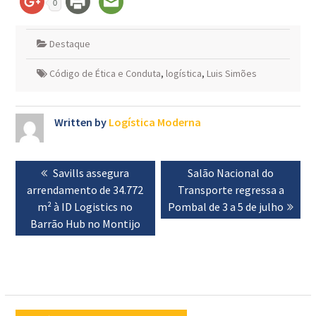
0
Destaque
Código de Ética e Conduta
,
logística
,
Luis Simões
Written by
Logística Moderna
Navegação
Previous
Savills assegura
Next
Salão Nacional do
de
arrendamento de 34.772
post:
Transporte regressa a
post:
artigos
m² à ID Logistics no
Pombal de 3 a 5 de julho
Barrão Hub no Montijo