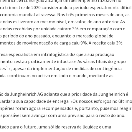
heinrich AG conseguiu alcançar um desempenho razoável no
ro trimestre de 2020 considerando o período especialmente difícil
economia mundial atravessa. Nos três primeiros meses do ano, as
ndas estiveram ao mesmo nível, em valor, do ano anterior. As
ndas recebidas por unidade caíram 3% em comparação com o
período do ano passado, enquanto o mercado global de
mentos de movimentação de carga caiu 9%. A receita caiu 3%.
esa especialista em intralogística diz que a sua produção
mento «estão praticamente intactas». As várias filiais do grupo
ões`», apesar da implementação de medidas de contingência
venda «continuam no activo em todo o mundo, mediante as
o da Jungheinrich AG adianta que a prioridade da Jungheinrich é
guardar a sua capacidade de entrega. «Os nossos esforços no últim
empéries foram agora recompensados e, portanto, pudemos reagir
 responsável sem avançar com uma previsão para o resto do ano.
ado para o futuro, uma sólida reserva de liquidez e uma