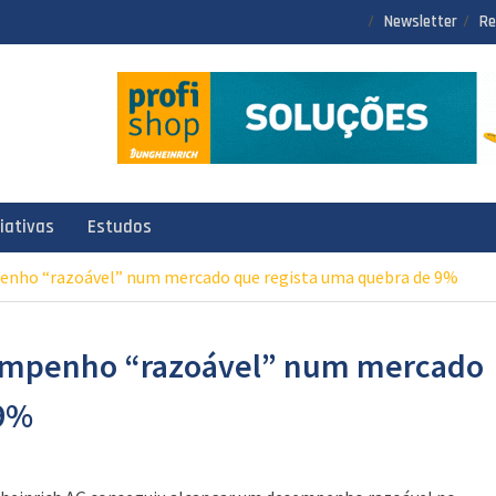
Newsletter
Re
ciativas
Estudos
nho “razoável” num mercado que regista uma quebra de 9%
empenho “razoável” num mercado
 9%