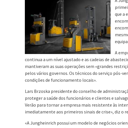
A Jung
primei
que a 
encome
encome
mesmo 
equipa
A empr
continua a um nível ajustado e as cadeias de abasteci
mantiveram as suas operações sem «grandes restriç
pelos vários governos. Os técnicos do serviço pós-
condições de funcionamento locais».
Lars Brzoska presidente do conselho de administraçã
proteger a saúde dos funcionários e clientes e salva
Verão para tornar a empresa mais resistente às int
imediatamente aos primeiros sinais de crise», diz o
«A Jungheinrich possui um modelo de negócios orient