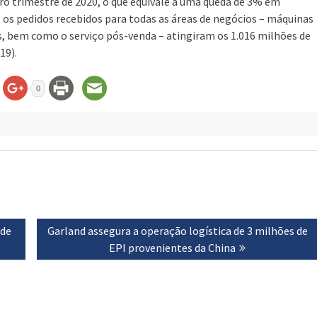
iro trimestre de 2020, o que equivale a uma queda de 3% em
r, os pedidos recebidos para todas as áreas de negócios – máquinas
s, bem como o serviço pós-venda – atingiram os 1.016 milhões de
19).
0
 de
Next
Garland assegura a operação logística de 3 milhões de
post:
EPI provenientes da China