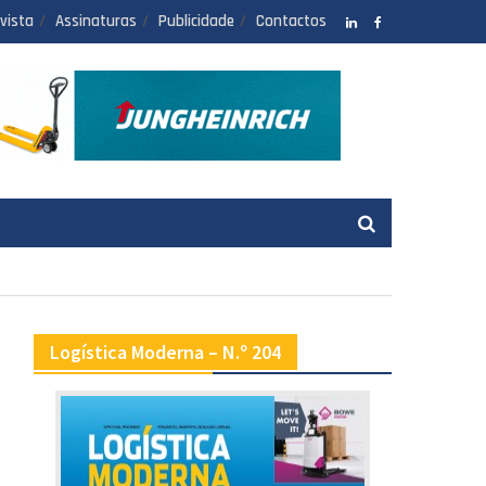
vista
Assinaturas
Publicidade
Contactos
LinkedIN
facebook
Logística Moderna – N.º 204