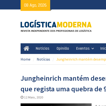
Skip
08 Ago, 2026
to
content
Notícias
Opinião
Eventos
Ini
Home
Home
Notícias
Jungheinrich mantém desempe
Jungheinrich mantém des
que regista uma quebra de
12 Maio, 2020