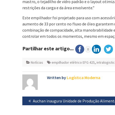
mastro, o tejadilho de vidro padrão e o layout otim
restrições da carga e da área envolvente.”
Este empilhador foi projetado para uso com acessóri
aumento de 33 por cento no fluxo de óleo garantem
combinação de compacidade, alta manobrabilidade e c
controlar em todos os momentos, mesmo em espaço
Partilhar este artigo...
0
Notícias
empilhador elétrico EFG 425
,
intralogisti
Written by
Logística Moderna
Navegação
Previous
Auchan inaugura Unidade de Produção Aliment
de
post:
artigos