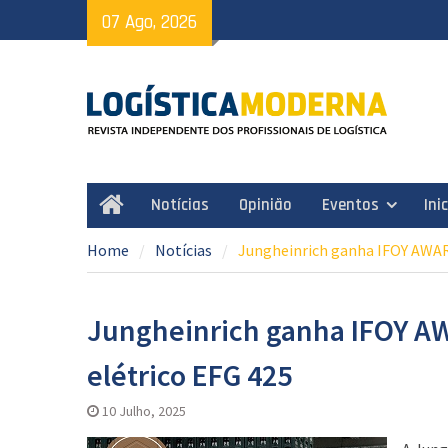
Skip
07 Ago, 2026
to
content
Notícias
Opinião
Eventos
Ini
Home
Home
Notícias
Jungheinrich ganha IFOY AWAR
Jungheinrich ganha IFOY A
elétrico EFG 425
10 Julho, 2025