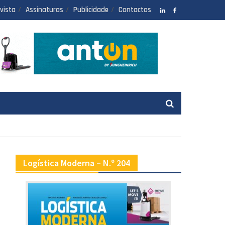
vista
Assinaturas
Publicidade
Contactos
LinkedIN
facebook
Logística Moderna – N.º 204