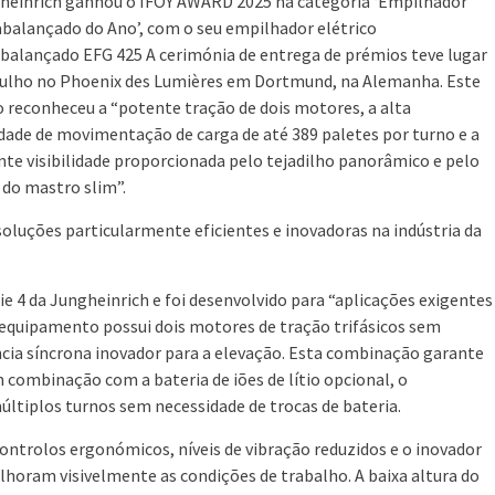
heinrich ganhou o IFOY AWARD 2025 na categoria ‘Empilhador
balançado do Ano’, com o seu empilhador elétrico
balançado EFG 425 A cerimónia de entrega de prémios teve lugar
 julho no Phoenix des Lumières em Dortmund, na Alemanha. Este
 reconheceu a “potente tração de dois motores, a alta
dade de movimentação de carga de até 389 paletes por turno e a
nte visibilidade proporcionada pelo tejadilho panorâmico e pelo
 do mastro slim”.
luções particularmente eficientes e inovadoras na indústria da
e 4 da Jungheinrich e foi desenvolvido para “aplicações exigentes
 equipamento possui dois motores de tração trifásicos sem
cia síncrona inovador para a elevação. Esta combinação garante
 combinação com a bateria de iões de lítio opcional, o
ltiplos turnos sem necessidade de trocas de bateria.
ontrolos ergonómicos, níveis de vibração reduzidos e o inovador
horam visivelmente as condições de trabalho. A baixa altura do