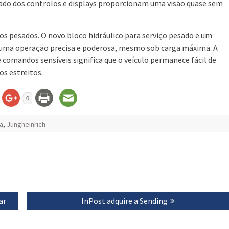
izado dos controlos e displays proporcionam uma visão quase sem
os pesados. O novo bloco hidráulico para serviço pesado e um
 uma operação precisa e poderosa, mesmo sob carga máxima. A
omandos sensíveis significa que o veículo permanece fácil de
s estreitos.
0
ca
,
Jungheinrich
ar
Next
InPost adquire a Sending
post: