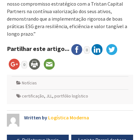
nosso compromisso estratégico com a Tristan Capital
Partners na contínua valorização dos seus ativos,
demonstrando que a implementação rigorosa de boas
práticas ESG gera resiliência, eficiência e valor tangível a
longo prazo.”
Partilhar este artigo...
0
0
Notícias
certificação
,
JLL
,
portfólio logístico
Written by
Logística Moderna
Navegação
Previous
Palletways Iberia
Next
Logista Parcel destaca