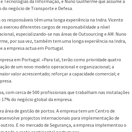
l e Tecnologias da Informação, e Nuno Guilherme que assume a
o do negócio de Transporte e Defesa.
os responsáveis têm uma longa experiência na Indra. Vicente
s exerceu diferentes cargos de responsabilidade a nível
acional, especializando-se nas áreas de Outsourcing e AM. Nuno
rme, por sua vez, também tem uma longa experiência na Indra,
que a empresa actua em Portugal.
presa em Portugal. «Para tal, terão como prioridade quatro
ação de um novo modelo operacional e organizacional; a
aior valor acrescentado; reforçar a capacidade comercial; e
mpresa.
opa, com cerca de 500 profissionais que trabalham nas instalações
e 17% do negócio global da empresa.
para área de gestão de portos. A empresa tem um Centro de
 desenvolve projectos internacionais para implementação de
e outros. E no mercado de Segurança, a empresa implementou o
 em toda a costa continental portuguesa.