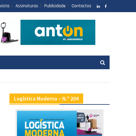
vista
Assinaturas
Publicidade
Contactos
LinkedIN
facebook
Logística Moderna – N.º 204