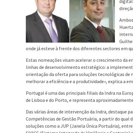
digita
direçã
Ambos 
Huerta
intern
Guilhe
onde já esteve à frente dos diferentes sectores em 
Estas nomeações visam acelerar o crescimento da em
linhas de desenvolvimento estratégico: a implement
orientação da oferta para soluções tecnológicas de m
melhorar a eficiência e a produtividade», explica a e
Portugal é uma das principais filiais da Indra na Eur
de Lisboa e do Porto, e representa aproximadament
Das várias áreas de intervenção da Indra, destaque 
Competências de Gestão Portuária, a partir do qual
soluções como a JUP (Janela Única Portuária), entr
SIVICC (Sistema Integrado de Vigilância e Controlo)