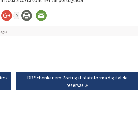
0
ogia
iros
Next
DB Schenker em Portugal plataforma digital de
post:
reservas