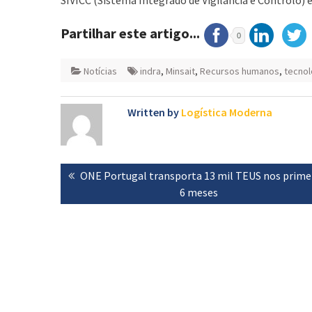
Partilhar este artigo...
0
Notícias
indra
,
Minsait
,
Recursos humanos
,
tecnol
Written by
Logística Moderna
Navegação
Previous
ONE Portugal transporta 13 mil TEUS nos prime
de
post:
6 meses
artigos