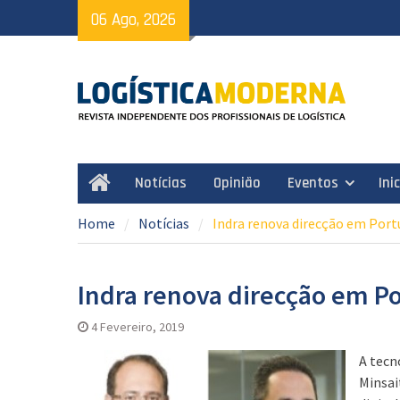
Skip
06 Ago, 2026
to
content
Notícias
Opinião
Eventos
Ini
Home
Home
Notícias
Indra renova direcção em Port
Indra renova direcção em Po
4 Fevereiro, 2019
A tecn
Minsai