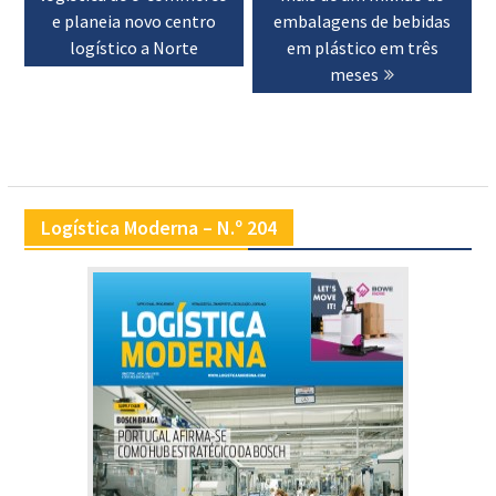
artigos
e planeia novo centro
embalagens de bebidas
logístico a Norte
em plástico em três
meses
Logística Moderna – N.º 204