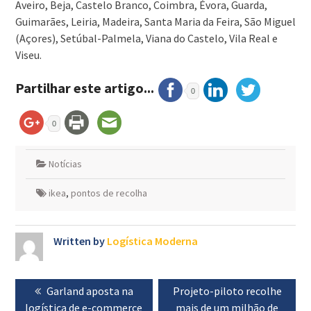
Aveiro, Beja, Castelo Branco, Coimbra, Évora, Guarda,
Guimarães, Leiria, Madeira, Santa Maria da Feira, São Miguel
(Açores), Setúbal-Palmela, Viana do Castelo, Vila Real e
Viseu.
Partilhar este artigo...
0
0
Notícias
ikea
,
pontos de recolha
Written by
Logística Moderna
Navegação
Previous
Garland aposta na
Next
Projeto-piloto recolhe
de
logística de e-commerce
post:
post:
mais de um milhão de