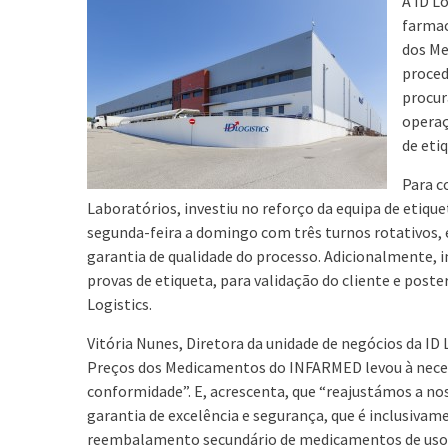
A ID L
farmac
dos Me
proced
procur
operaç
de eti
Para c
Laboratórios, investiu no reforço da equipa de eti
segunda-feira a domingo com três turnos rotativos,
garantia de qualidade do processo. Adicionalmente,
provas de etiqueta, para validação do cliente e post
Logistics.
Vitória Nunes, Diretora da unidade de negócios da ID 
Preços dos Medicamentos do INFARMED levou à necess
conformidade”. E, acrescenta, que “reajustámos a n
garantia de excelência e segurança, que é inclusiv
reembalamento secundário de medicamentos de uso 