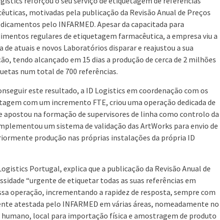
ogistics reforçou o seu serviço de etiquetagem de referências
êuticas, motivadas pela publicação da Revisão Anual de Preços
dicamentos pelo INFARMED. Apesar da capacitada para
imentos regulares de etiquetagem farmacêutica, a empresa viu a
a de atuais e novos Laboratórios disparar e reajustou a sua
ão, tendo alcançado em 15 dias a produção de cerca de 2 milhões
quetas num total de 700 referências.
onseguir este resultado, a ID Logistics em coordenação com os
quetagem com um incremento FTE, criou uma operação dedicada de
 e apostou na formação de supervisores de linha como controlo da
 implementou um sistema de validação das ArtWorks para envio de
eriormente produção nas próprias instalações da própria ID
Logistics Portugal, explica que a publicação da Revisão Anual de
idade “urgente de etiquetar todas as suas referências em
ossa operação, incrementando a rapidez de resposta, sempre com
amente atestada pelo INFARMED em várias áreas, nomeadamente no
humano, local para importação física e amostragem de produto