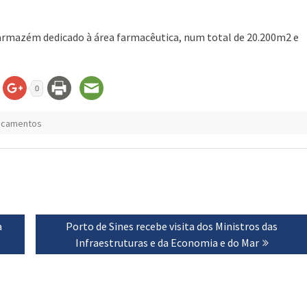
 armazém dedicado à área farmacêutica, num total de 20.200m2 e
0
icamentos
a
Next
Porto de Sines recebe visita dos Ministros das
post:
Infraestruturas e da Economia e do Mar