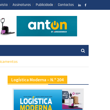
vista
Assinaturas
Publicidade
Contactos
LinkedIN
facebook
edicamentos
Logística Moderna – N.º 204