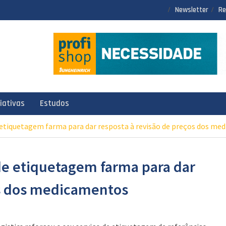
Newsletter
Re
ciativas
Estudos
de etiquetagem farma para dar resposta à revisão de preços dos m
o de etiquetagem farma para dar
os dos medicamentos