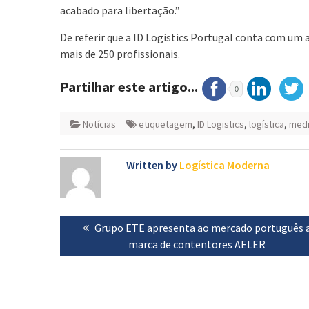
acabado para libertação.”
De referir que a ID Logistics Portugal conta com um
mais de 250 profissionais.
Partilhar este artigo...
0
Notícias
etiquetagem
,
ID Logistics
,
logística
,
med
Written by
Logística Moderna
Navegação
Previous
Grupo ETE apresenta ao mercado português 
de
post:
marca de contentores AELER
artigos