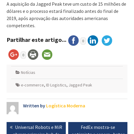
A aquisição da Jagged Peak teve um custo de 15 milhões de
dólares e o processo estará finalizado antes do final de
2019, após aprovação das autoridades americanas
competentes.
Partilhar este artigo...
0
0
Notícias
e-commerce
,
ID Logistics
,
Jagged Peak
Written by
Logística Moderna
Navegação
Previous
Universal Robots e MiR
Next
FedEx mostra-se
de