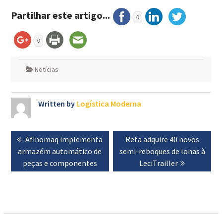
Partilhar este artigo...
0
0
Notícias
Written by
Logística Moderna
Navegação
Previous
Afinomaq implementa
Next
Reta adquire 40 novos
de
armazém automático de
post:
semi-reboques de lonas à
post:
artigos
peças e componentes
LeciTrailler