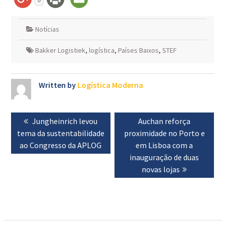
Notícias
Bakker Logistiek
,
logística
,
Países Baixos
,
STEF
Written by
Logística Moderna
Navegação
Previous
Jungheinrich levou
Next
Auchan reforça
de
tema da sustentabilidade
post:
proximidade no Porto e
post:
artigos
ao Congresso da APLOG
em Lisboa com a
inauguração de duas
novas lojas