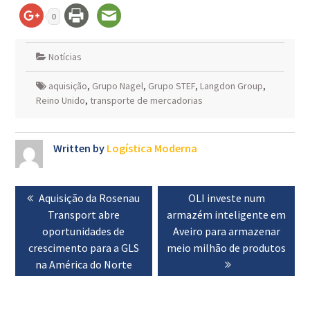
0
Notícias
aquisição
,
Grupo Nagel
,
Grupo STEF
,
Langdon Group
,
Reino Unido
,
transporte de mercadorias
Written by
Logística Moderna
Navegação
Previous
Aquisição da Rosenau
Next
OLI investe num
de
post:
Transport abre
armazém inteligente em
post:
artigos
oportunidades de
Aveiro para armazenar
crescimento para a GLS
meio milhão de produtos
na América do Norte