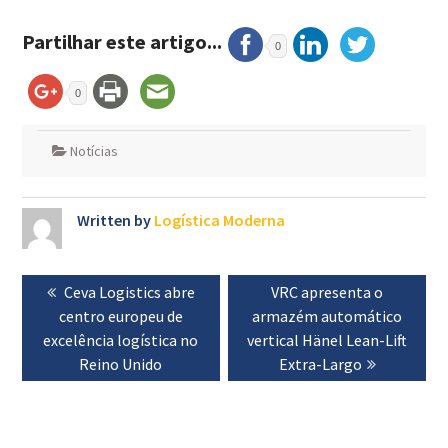
Partilhar este artigo...
0
0
Notícias
Written by
Logística Moderna
Navegação
Previous
Ceva Logistics abre
Next
VRC apresenta o
de
centro europeu de
post:
armazém automático
post:
artigos
excelência logística no
vertical Hänel Lean-Lift
Reino Unido
Extra-Largo