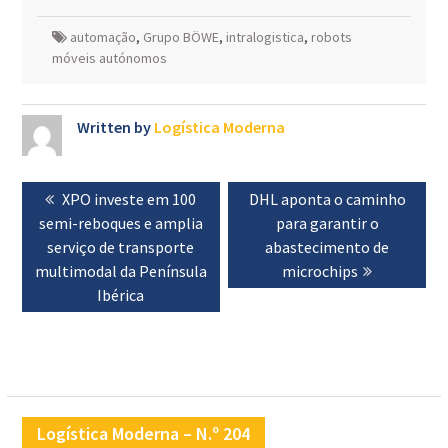
automação
,
Grupo BÖWE
,
intralogistica
,
robots
móveis autónomos
Written by
Logística Moderna
Navegação
Previous
XPO investe em 100
Next
DHL aponta o caminho
de
semi-reboques e amplia
post:
post:
para garantir o
artigos
serviço de transporte
abastecimento de
multimodal da Península
microchips
Ibérica
Logística Moderna – N.º 204