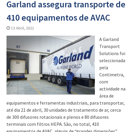
Garland assegura transporte de
410 equipamentos de AVAC
13 Abril, 2021
A Garland
Transport
Solutions foi
seleccionada
pela
Contimetra,
com
actividade na
área de
equipamentos e ferramentas industriais, para transportar,
até dia 21 de abril, 30 unidades de tratamento de ar, cerca
de 300 difusores rotacionais e plenos e 80 difusores
terminais com filtros HEPA. São, no total, 410
equipamentos de AVAC, alguns de “grandes dimensões”,