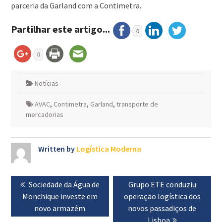
parceria da Garland com a Contimetra.
Partilhar este artigo...
0
0
Notícias
AVAC
,
Contimetra
,
Garland
,
transporte de
mercadorias
Written by
Logística Moderna
Navegação
Previous
Sociedade da Água de
Next
Grupo ETE conduziu
de
Monchique investe em
post:
operação logística dos
post:
artigos
novo armazém
novos passadiços de
Lisboa