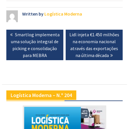
Written by
Logística Moderna
Navegação
Previous
Smartlog implementa
Next
Lidl injeta €1.450 milhões
de
uma solução integral de
post:
post:
na economia nacional
artigos
picking e consolidação
através das exportações
para MEBRA
na última década
Logística Moderna – N.º 204