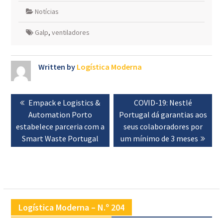
Notícias
Galp
,
ventiladores
Written by
Logística Moderna
Navegação
Previous
Empack e Logistics &
Next
COVID-19: Nestlé
de
Automation Porto
post:
Portugal dá garantias aos
post:
artigos
estabelece parceria com a
seus colaboradores por
Smart Waste Portugal
um mínimo de 3 meses
Logística Moderna – N.º 204