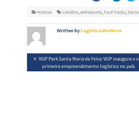
Notícias
camiões
,
entreposto
,
Ford Trucks
,
Secto
Written by
Logística Moderna
Navegação
Previous
VGP Park Santa Maria da Feira: VGP inaugura o 
de
post:
primeiro empreendimento logístico no país
artigos