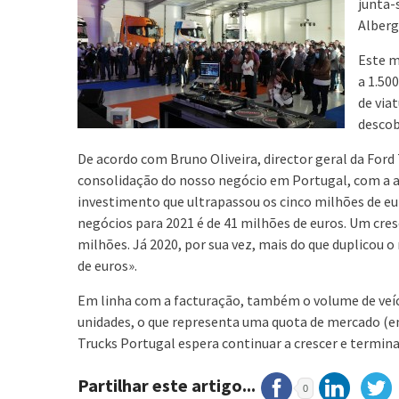
junta-
Alberga
Este m
a 1.50
de via
descob
De acordo com Bruno Oliveira, director geral da For
consolidação do nosso negócio em Portugal, com a 
investimento que ultrapassou os cinco milhões de eu
negócios para 2021 é de 41 milhões de euros. Um cr
milhões. Já 2020, por sua vez, mais do que duplicou 
de euros».
Em linha com a facturação, também o volume de veícul
unidades, o que representa uma quota de mercado (em
Trucks Portugal espera continuar a crescer e termin
Partilhar este artigo...
0