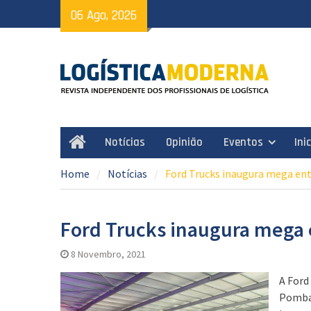
Skip
06 Ago, 2026
to
content
Notícias
Opinião
Eventos
Ini
Home
Home
Notícias
Ford Trucks inaugura mega e
Ford Trucks inaugura mega
8 Novembro, 2021
A Ford
Pombal