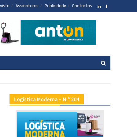
vista
Assinaturas
Publicidade
Contactos
LinkedIN
facebook
Logística Moderna – N.º 204