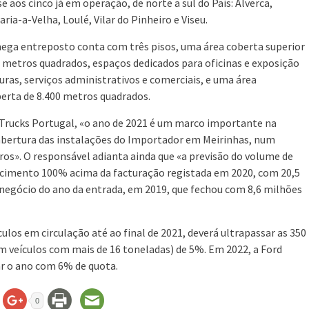
se aos cinco já em operação, de norte a sul do País: Alverca,
ria-a-Velha, Loulé, Vilar do Pinheiro e Viseu.
ega entreposto conta com três pisos, uma área coberta superior
0 metros quadrados, espaços dedicados para oficinas e exposição
turas, serviços administrativos e comerciais, e uma área
erta de 8.400 metros quadrados.
d Trucks Portugal, «o ano de 2021 é um marco importante na
abertura das instalações do Importador em Meirinhas, num
ros». O responsável adianta ainda que «a previsão do volume de
escimento 100% acima da facturação registada em 2020, com 20,5
o negócio do ano da entrada, em 2019, que fechou com 8,6 milhões
os em circulação até ao final de 2021, deverá ultrapassar as 350
 veículos com mais de 16 toneladas) de 5%. Em 2022, a Ford
ar o ano com 6% de quota.
0