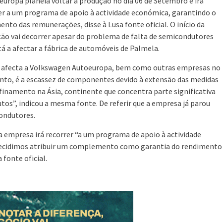
europa planeia voltar à produção no dia 06 de Setembro e irá
er a um programa de apoio à actividade económica, garantindo o
nto das remunerações, disse à Lusa fonte oficial. O início da
ão vai decorrer apesar do problema de falta de semicondutores
tá a afectar a fábrica de automóveis de Palmela.
 afecta a Volkswagen Autoeuropa, bem como outras empresas no
o, é a escassez de componentes devido à extensão das medidas
finamento na Ásia, continente que concentra parte significativa
os”, indicou a mesma fonte. De referir que a empresa já parou
ondutores.
 a empresa irá recorrer “a um programa de apoio à actividade
decidimos atribuir um complemento como garantia do rendimento
 fonte oficial.