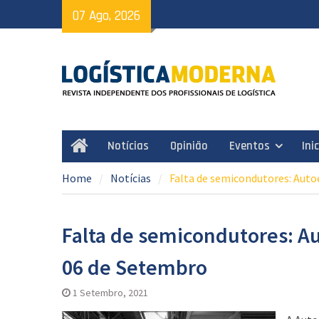
Skip
07 Ago, 2026
to
content
Notícias
Opinião
Eventos
Ini
Home
Home
Notícias
Falta de semicondutores: Auto
Falta de semicondutores: Au
06 de Setembro
1 Setembro, 2021