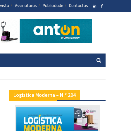
vista
Assinaturas
Publicidade
Contactos
LinkedIN
facebook
Logística Moderna – N.º 204