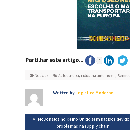
Partilhar este artigo...
0
Notícias
Autoeuropa
,
indústria automóvel
,
Semico
Written by
Logística Moderna
Navegação
Previous
McDonalds no Reino Unido sem batidos devido
de
post:
problemas na supply chain