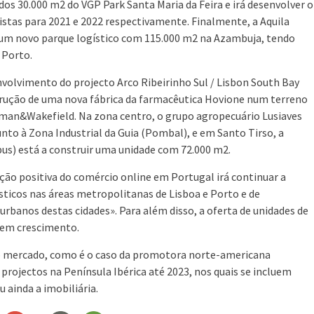
os 30.000 m2 do VGP Park Santa Maria da Feira e irá desenvolver o
stas para 2021 e 2022 respectivamente. Finalmente, a Aquila
r um novo parque logístico com 115.000 m2 na Azambuja, tendo
 Porto.
envolvimento do projecto Arco Ribeirinho Sul / Lisbon South Bay
strução de uma nova fábrica da farmacêutica Hovione num terreno
man&Wakefield. Na zona centro, o grupo agropecuário Lusiaves
unto à Zona Industrial da Guia (Pombal), e em Santo Tirso, a
bus) está a construir uma unidade com 72.000 m2.
ão positiva do comércio online em Portugal irá continuar a
ticos nas áreas metropolitanas de Lisboa e Porto e de
urbanos destas cidades». Para além disso, a oferta de unidades de
em crescimento.
no mercado, como é o caso da promotora norte-americana
projectos na Península Ibérica até 2023, nos quais se incluem
 ainda a imobiliária.