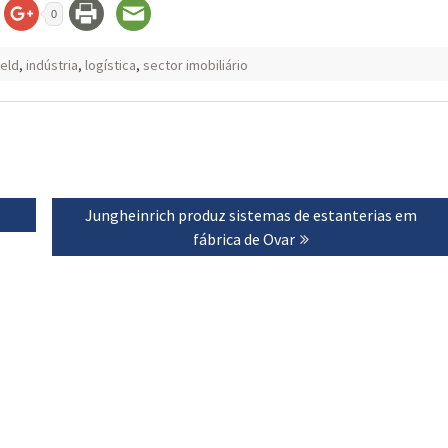
0
eld
,
indústria
,
logística
,
sector imobiliário
B
Next
Jungheinrich produz sistemas de estanterias em
post:
fábrica de Ovar