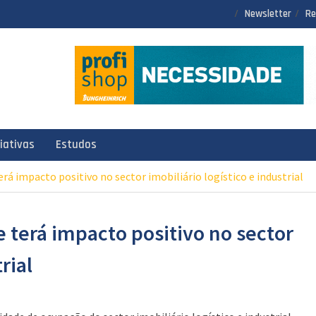
Newsletter
Re
ciativas
Estudos
rá impacto positivo no sector imobiliário logístico e industrial
 terá impacto positivo no sector
rial