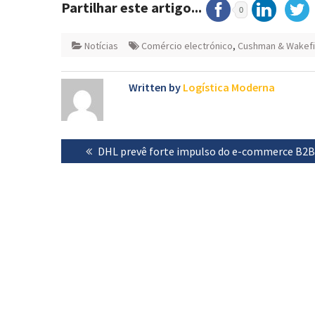
Partilhar este artigo...
0
Notícias
Comércio electrónico
,
Cushman & Wakefi
Written by
Logística Moderna
Navegação
Previous
DHL prevê forte impulso do e-commerce B2
de
post:
artigos