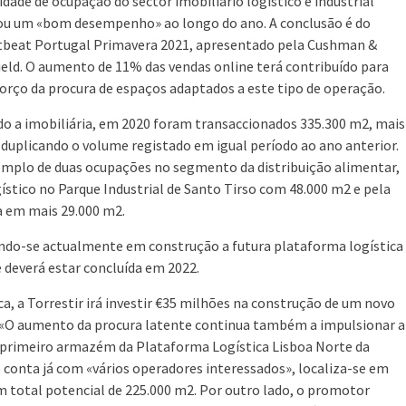
vidade de ocupação do sector imobiliário logístico e industrial
ou um «bom desempenho» ao longo do ano. A conclusão é do
beat Portugal Primavera 2021, apresentado pela Cushman &
eld. O aumento de 11% das vendas online terá contribuído para
orço da procura de espaços adaptados a este tipo de operação.
o a imobiliária, em 2020 foram transaccionados 335.300 m2, mais
 duplicando o volume registado em igual período ao ano anterior.
emplo de duas ocupações no segmento da distribuição alimentar,
tico no Parque Industrial de Santo Tirso com 48.000 m2 e pela
 em mais 29.000 m2.
ando-se actualmente em construção a futura plataforma logística
 deverá estar concluída em 2022.
, a Torrestir irá investir €35 milhões na construção de um novo
. «O aumento da procura latente continua também a impulsionar a
 primeiro armazém da Plataforma Logística Lisboa Norte da
 conta já com «vários operadores interessados», localiza-se em
um total potencial de 225.000 m2. Por outro lado, o promotor