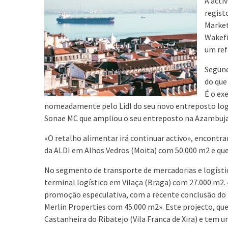
A acti
regist
Market
Wakefi
um ref
Segund
do que
É o ex
nomeadamente pelo Lidl do seu novo entreposto logís
Sonae MC que ampliou o seu entreposto na Azambuja
«O retalho alimentar irá continuar activo», encontr
da ALDI em Alhos Vedros (Moita) com 50.000 m2 e que
No segmento de transporte de mercadorias e logística
terminal logístico em Vilaça (Braga) com 27.000 m2
promoção especulativa, com a recente conclusão do
Merlin Properties com 45.000 m2». Este projecto, que
Castanheira do Ribatejo (Vila Franca de Xira) e tem 