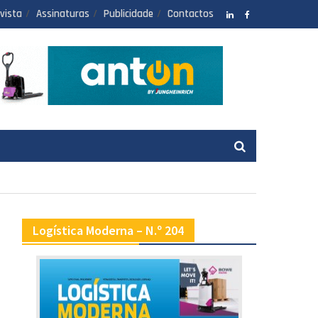
vista
Assinaturas
Publicidade
Contactos
LinkedIN
facebook
Logística Moderna – N.º 204