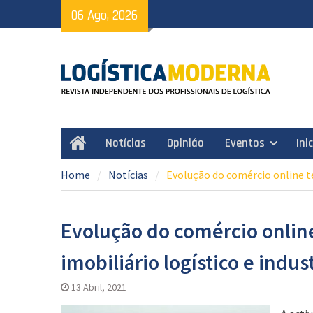
Skip
06 Ago, 2026
to
content
Notícias
Opinião
Eventos
Ini
Home
Home
Notícias
Evolução do comércio online te
Evolução do comércio online
imobiliário logístico e indust
13 Abril, 2021