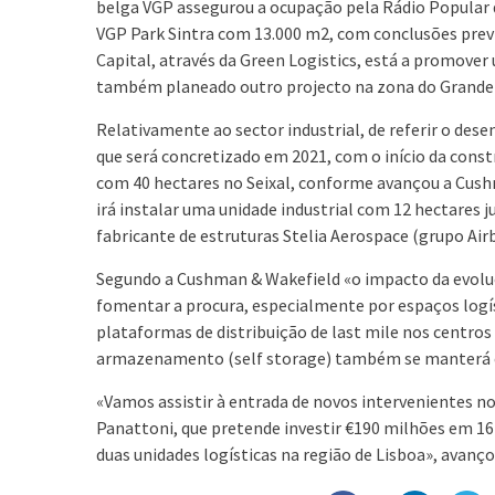
belga VGP assegurou a ocupação pela Rádio Popular d
VGP Park Sintra com 13.000 m2, com conclusões previ
Capital, através da Green Logistics, está a promove
também planeado outro projecto na zona do Grande
Relativamente ao sector industrial, de referir o des
que será concretizado em 2021, com o início da con
com 40 hectares no Seixal, conforme avançou a Cush
irá instalar uma unidade industrial com 12 hectares j
fabricante de estruturas Stelia Aerospace (grupo Air
Segundo a Cushman & Wakefield «o impacto da evoluç
fomentar a procura, especialmente por espaços logís
plataformas de distribuição de last mile nos centros 
armazenamento (self storage) também se manterá 
«Vamos assistir à entrada de novos intervenientes 
Panattoni, que pretende investir €190 milhões em 16 
duas unidades logísticas na região de Lisboa», avançou