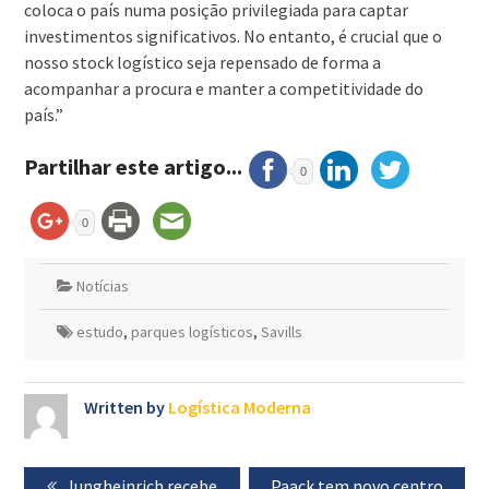
coloca o país numa posição privilegiada para captar
investimentos significativos. No entanto, é crucial que o
nosso stock logístico seja repensado de forma a
acompanhar a procura e manter a competitividade do
país.”
Partilhar este artigo...
0
0
Notícias
estudo
,
parques logísticos
,
Savills
Written by
Logística Moderna
Navegação
Previous
Jungheinrich recebe
Next
Paack tem novo centro